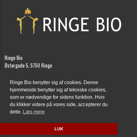
Ringe Bio
Østergade 5, 5750 Ringe
Telefon:
62 62 12 18
Ringe Bio benytter sig af cookies. Denne
Email:
kontakt@ringebio.dk
hjemmeside benytter sig af tekniske cookies,
som er nødvendige for sidens funktion. Hvis
Cookie- og privatlivspolitik
du klikker videre på vores side, accepterer du
dette.
Læs mere
Website og billetsystem fra ebillet a/s
LUK