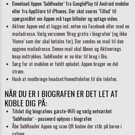
Download Appen ’SubReader’ fra GooglePlay til Android mobiler
eller fra AppStore til iPhones. Der skal svares ’Tillad’ til
spørgsmålet om Appen må tage billeder og optage video.
Aktiver Appen ved at logge ind, enten via Facebook eller med en
mailadresse. Vælg versionen ’Brug gratis i biografen’ (og ikke
’Home’ som der skal betales for). Der sendes en mail til den
opgivne mailadresse. Denne mail skal åbnes og Aktiverings
knap indtrykkes. SubReader er nu klar til brug i Bio.
Sørg for at mobilen er fuldt opladet. Appen bruger en del
strøm.
Husk at medbringe headset/hovedtelefon til din telefon.
NÅR DU ER I BIOGRAFEN ER DET LET AT
KOBLE DIG PÅ:
Tilslut dig biografens gæste-WiFi og vælg netværket
’SubReader’ - password oplyses i biografen
Åbn SubReader Appen og scan QR koden der står på baren i
cafeen.