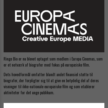
Ringe Bio er nu blevet optaget som medlem i Europa Cinemas, som
er et netværk af biografer med fokus på europæiske film.
Dets hovedformål omfatter blandt andet finansiel støtte til
biografer, der forpligter sig til at give en betydelig del af deres
visninger til ikke-nationale europæiske film og som etablerer
aktiviteter for det unge publikum.