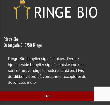
Ringe Bio
Østergade 5, 5750 Ringe
Telefon:
62 62 12 18
Ringe Bio benytter sig af cookies. Denne
Email:
kontakt@ringebio.dk
hjemmeside benytter sig af tekniske cookies,
som er nødvendige for sidens funktion. Hvis
Cookie- og privatlivspolitik
du klikker videre på vores side, accepterer du
dette.
Læs mere
Website og billetsystem fra ebillet a/s
LUK