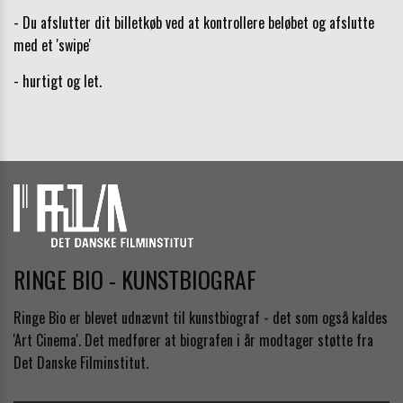
- Du afslutter dit billetkøb ved at kontrollere beløbet og afslutte
med et 'swipe'
- hurtigt og let.
RINGE BIO - KUNSTBIOGRAF
Ringe Bio er blevet udnævnt til kunstbiograf - det som også kaldes
'Art Cinema'. Det medfører at biografen i år modtager støtte fra
Det Danske Filminstitut.