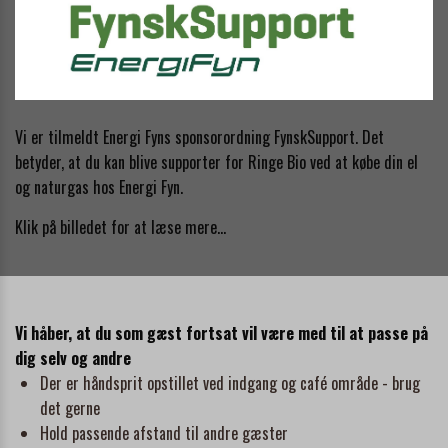
Vi er tilmeldt Energi Fyns sponsorordning FynskSupport. Det
betyder, at du kan blive supporter for Ringe Bio ved at købe din el
og naturgas hos Energi Fyn.
Klik på billedet for at læse mere...
Vi håber, at du som gæst fortsat vil være med til at passe på
dig selv og andre
Der er håndsprit opstillet ved indgang og café område - brug
det gerne
Hold passende afstand til andre gæster